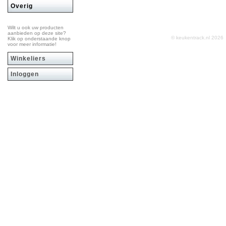
Overig
Wilt u ook uw producten
aanbieden op deze site?
© keukentrack.nl 202
Klik op onderstaande knop
voor meer informatie!
Winkeliers
Inloggen