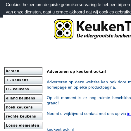
Cookies helpen om de juiste gebruikerservaring te hebben bij ee
van onze diensten, gaat u ermee akkoord dat wij cookies gebruik
zondag 9 augustus 2026, 02:44 uur
Welkom bij keukentrack.nl
kasten
Adverteren op keukentrack.nl
T - keukens
Adverteren op deze website kan ook door m
homepage en op
elke productpagina.
U - keukens
Op dit moment is er nog ruimte beschikb
eiland keukens
graag!
hoek keukens
Neemt u vrijblijvend contact met ons op via
i
rechte keukens
Losse elementen
keukentrack.nl