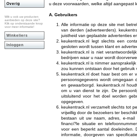
u deze voorwaarden, welke altijd aangepast k
Overig
A. Gebruikers
Wilt u ook uw producten
aanbieden op deze site?
Klik op onderstaande knop
Alle informatie op deze site met betr
voor meer informatie!
van derden (adverteerders). keukentra
juistheid van geplaatste advertenties en
Winkeliers
keukentrack.nl legt slechts een cont
Inloggen
gesloten wordt tussen klant en adverte
keukentrack.nl is niet verantwoordeli
bedrijven waar u naar wordt doorverwe
keukentrack.nl is nimmer aansprakelijk
zou kunnen ontstaan door het gebruik 
keukentrack.nl doet haar best om er 
persoonsgegevens wordt omgegaan da
en gewaarborgd. keukentrack.nl houdt
om u van dienst te zijn. De persoonli
uitsluitend voor het doel worden geb
opgegeven.
keukentrack.nl verzamelt slechts tot pe
vrijwillig door de bezoekers ter beschi
bestaan uit uw naam, adres, e-mail
financi?le situatie en telefoonnummer
voor een beperkt aantal doeleinden. D
informatie, doorgeven van specificat