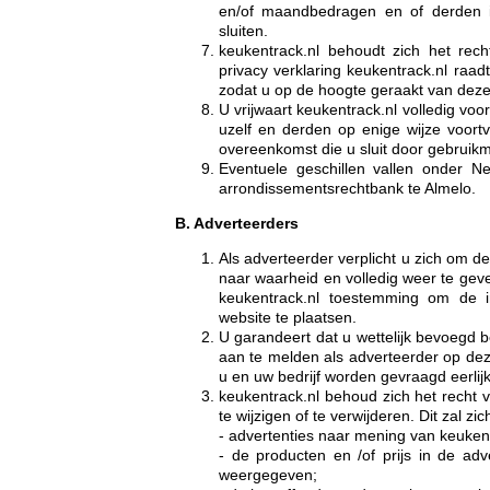
en/of maandbedragen en of derden i
sluiten.
keukentrack.nl behoudt zich het rec
privacy verklaring keukentrack.nl raad
zodat u op de hoogte geraakt van deze 
U vrijwaart keukentrack.nl volledig voo
uzelf en derden op enige wijze voor
overeenkomst die u sluit door gebruikm
Eventuele geschillen vallen onder 
arrondissementsrechtbank te Almelo.
B. Adverteerders
Als adverteerder verplicht u zich om
naar waarheid en volledig weer te geve
keukentrack.nl toestemming om de i
website te plaatsen.
U garandeert dat u wettelijk bevoegd b
aan te melden als adverteerder op deze
u en uw bedrijf worden gevraagd eerlijk,
keukentrack.nl behoud zich het recht
te wijzigen of te verwijderen. Dit zal z
- advertenties naar mening van keukent
- de producten en /of prijs in de adve
weergegeven;