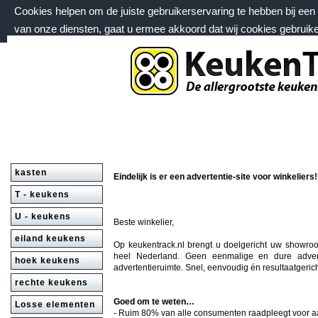
Cookies helpen om de juiste gebruikerservaring te hebben bij ee
van onze diensten, gaat u ermee akkoord dat wij cookies gebruik
zondag 9 augustus 2026, 16:10 uur
Welkom bij keukentrack.nl
kasten
Eindelijk is er een advertentie-site voor winkeliers!
T - keukens
U - keukens
Beste winkelier,
eiland keukens
Op keukentrack.nl brengt u doelgericht uw showro
heel Nederland. Geen eenmalige en dure adver
hoek keukens
advertentieruimte. Snel, eenvoudig én resultaatgerich
rechte keukens
Goed om te weten…
Losse elementen
- Ruim 80% van alle consumenten raadpleegt voor 