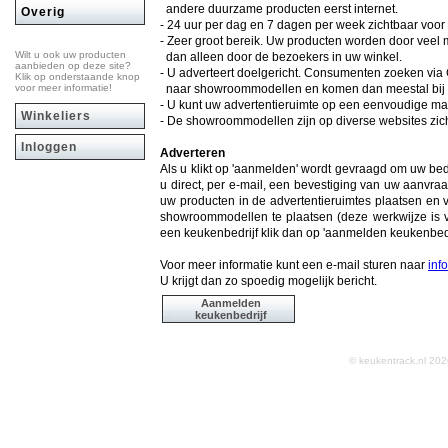
andere duurzame producten eerst internet.
Overig
- 24 uur per dag en 7 dagen per week zichtbaar voo
- Zeer groot bereik. Uw producten worden door vee
Wilt u ook uw producten
dan alleen door de bezoekers in uw winkel.
aanbieden op deze site?
- U adverteert doelgericht. Consumenten zoeken via
Klik op onderstaande knop
voor meer informatie!
naar showroommodellen en komen dan meestal bij ke
- U kunt uw advertentieruimte op een eenvoudige man
Winkeliers
- De showroommodellen zijn op diverse websites zich
Inloggen
Adverteren
Als u klikt op 'aanmelden' wordt gevraagd om uw be
u direct, per e-mail, een bevestiging van uw aanvraa
uw producten in de advertentieruimtes plaatsen en 
showroommodellen te plaatsen (deze werkwijze is v
een keukenbedrijf klik dan op 'aanmelden keukenbedr
Voor meer informatie kunt een e-mail sturen naar
inf
U krijgt dan zo spoedig mogelijk bericht.
Aanmelden
keukenbedrijf
© keukentrack.nl 2